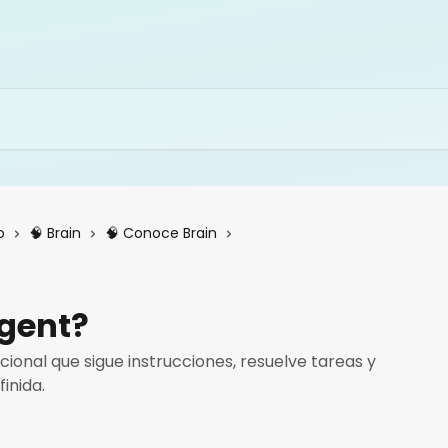
o
🧠 Brain
🧠 Conoce Brain
Agent?
onal que sigue instrucciones, resuelve tareas y
inida.